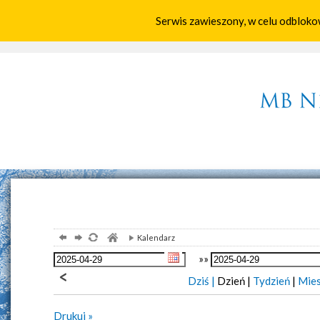
Serwis zawieszony, w celu odbloko
Home
Parafia
Aktualności
Wspólno
Kalendarz
»»
Dziś |
Dzień |
Tydzień
|
Mies
Drukuj »