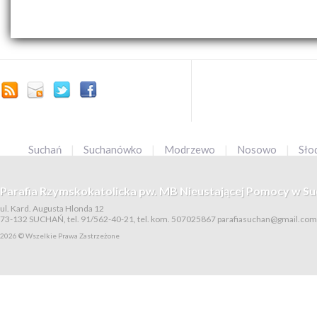
Suchań
|
Suchanówko
|
Modrzewo
|
Nosowo
|
Sło
Parafia Rzymskokatolicka pw. MB Nieustającej Pomocy w Su
ul. Kard. Augusta Hlonda 12
73-132 SUCHAŃ, tel. 91/562-40-21, tel. kom. 507025867
parafiasuchan@gmail.com
2026 © Wszelkie Prawa Zastrzeżone