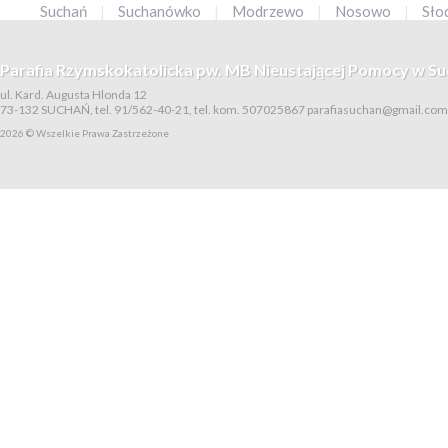
Suchań
|
Suchanówko
|
Modrzewo
|
Nosowo
|
Sło
Parafia Rzymskokatolicka pw. MB Nieustającej Pomocy w Su
ul. Kard. Augusta Hlonda 12
73-132 SUCHAŃ, tel. 91/562-40-21, tel. kom. 507025867
parafiasuchan@gmail.com
2026 © Wszelkie Prawa Zastrzeżone