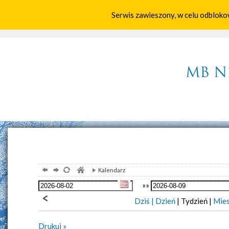
Serwis zawieszony, w celu odbloko
Home
Parafia
Aktualności
Wspólno
Kalendarz
»»
Dziś |
Dzień
| Tydzień |
Mies
Drukuj »