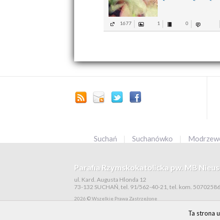
1677
1
0
Suchań
|
Suchanówko
|
Modrze
Parafia Rzymskokatolicka pw. MB Nieus
ul. Kard. Augusta Hlonda 12
73-132 SUCHAŃ, tel. 91/562-40-21, tel. kom. 5070258
2026 © Wszelkie Prawa Zastrzeżone
Ta strona u