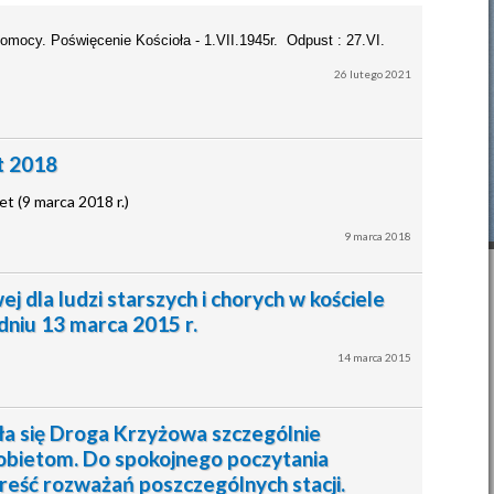
Pomocy. Poświęcenie Kościoła - 1.VII.1945r. Odpust : 27.VI.
26
lutego
2021
t 2018
t (9 marca 2018 r.)
9
marca
2018
 dla ludzi starszych i chorych w kościele
dniu 13 marca 2015 r.
14
marca
2015
ła się Droga Krzyżowa szczególnie
obietom. Do spokojnego poczytania
reść rozważań poszczególnych stacji.