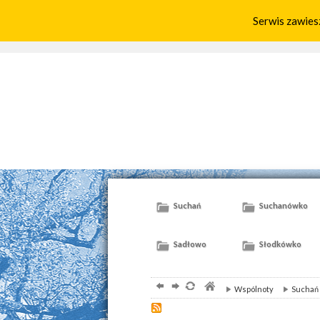
Serwis zawies
Home
Parafia
Aktualnoś
Suchań
Suchanówko
Sadłowo
Słodkówko
Wspólnoty
Suchań