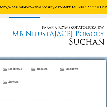
zony, w celu odblokowania prosimy o kontakt: tel. 508 17 12 18 lub
ci
Wspólnoty
Kalendarz
Kontakt
Modrzewo
Nosowo
Słodkowo
Żukowo