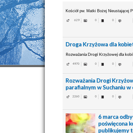
Kościół pw. Matki Bożej Nieustającej 
629
0
0
Droga Krzyżowa dla kobie
Rozważania Drogi Krzyżowej dla kobie
4970
0
0
Rozważania Drogi Krzyżowej
parafialnym w Suchaniu w 
2260
0
0
6 marca odby
poświęcona k
publikujemy t