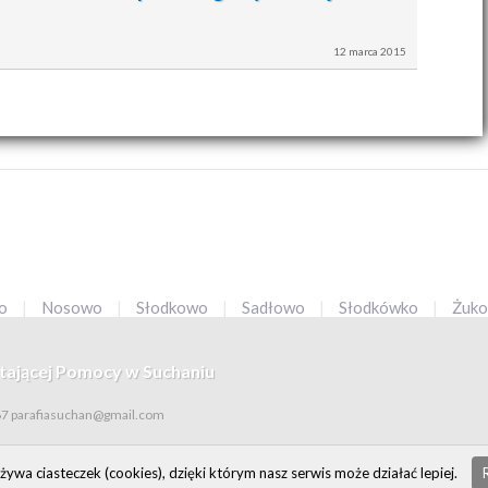
12
marca
2015
wo
|
Nosowo
|
Słodkowo
|
Sadłowo
|
Słodkówko
|
Żuk
tającej Pomocy w Suchaniu
67
parafiasuchan@gmail.com
żywa ciasteczek (cookies), dzięki którym nasz serwis może działać lepiej.