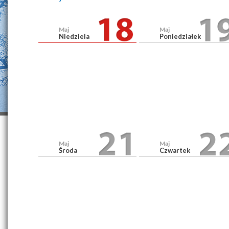
Maj
Maj
Niedziela
Poniedziałek
Maj
Maj
Środa
Czwartek