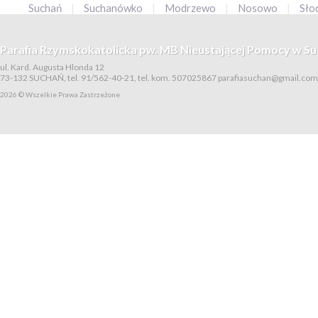
Suchań
|
Suchanówko
|
Modrzewo
|
Nosowo
|
Sło
Parafia Rzymskokatolicka pw. MB Nieustającej Pomocy w Su
ul. Kard. Augusta Hlonda 12
73-132 SUCHAŃ, tel. 91/562-40-21, tel. kom. 507025867
parafiasuchan@gmail.com
2026 © Wszelkie Prawa Zastrzeżone