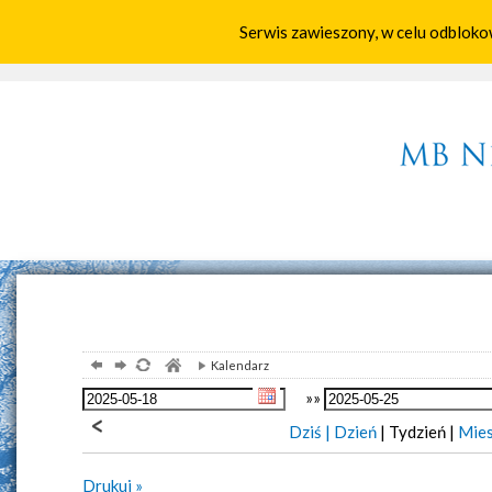
Serwis zawieszony, w celu odbloko
Home
Parafia
Aktualności
Wspólno
Kalendarz
»»
Dziś |
Dzień
| Tydzień |
Mies
Drukuj »