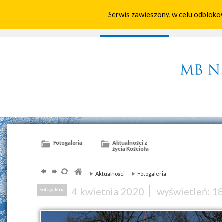
Serwis zawieszony, w celu odbloko
Home
Parafia
Aktualności
Wspólno
Fotogaleria
Aktualności z
życia Kościoła
Aktualności
Fotogaleria
4
kwietnia
2020
wyświetleń: 1
Fotogaleria