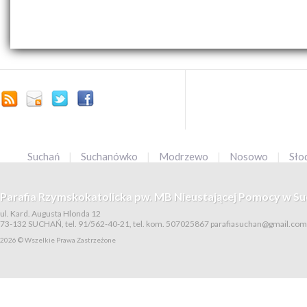
Suchań
|
Suchanówko
|
Modrzewo
|
Nosowo
|
Sło
Parafia Rzymskokatolicka pw. MB Nieustającej Pomocy w Su
ul. Kard. Augusta Hlonda 12
73-132 SUCHAŃ, tel. 91/562-40-21, tel. kom. 507025867
parafiasuchan@gmail.com
2026 © Wszelkie Prawa Zastrzeżone